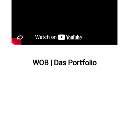
WOB | Das Portfolio
EIN ÜBERBLICK ÜBER DIE VIELFÄLTIGEN
SPORTEVENTS, PROJEKTE UND LEISTUNGEN
VON BABOONS
– VON DER ERSTEN IDEE BIS ZUR
ERFOLGREICHEN UMSETZUNG.