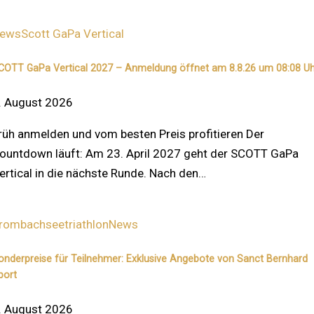
ews
Scott GaPa Vertical
COTT GaPa Vertical 2027 – Anmeldung öffnet am 8.8.26 um 08:08 Uh
. August 2026
rüh anmelden und vom besten Preis profitieren Der
ountdown läuft: Am 23. April 2027 geht der SCOTT GaPa
ertical in die nächste Runde. Nach den…
rombachseetriathlon
News
onderpreise für Teilnehmer: Exklusive Angebote von Sanct Bernhard
port
. August 2026