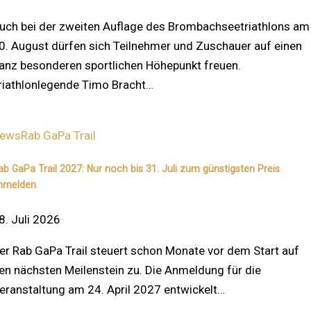
uch bei der zweiten Auflage des Brombachseetriathlons am
0. August dürfen sich Teilnehmer und Zuschauer auf einen
anz besonderen sportlichen Höhepunkt freuen.
riathlonlegende Timo Bracht…
ews
Rab GaPa Trail
ab GaPa Trail 2027: Nur noch bis 31. Juli zum günstigsten Preis
nmelden
8. Juli 2026
er Rab GaPa Trail steuert schon Monate vor dem Start auf
en nächsten Meilenstein zu. Die Anmeldung für die
eranstaltung am 24. April 2027 entwickelt…